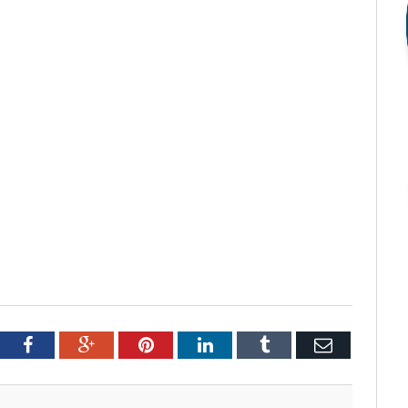
tter
Facebook
Google+
Pinterest
LinkedIn
Tumblr
Email