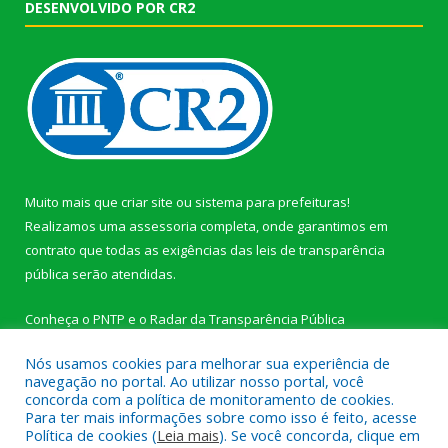
DESENVOLVIDO POR CR2
Muito mais que
criar site
ou
sistema para prefeituras
!
Realizamos uma
assessoria
completa, onde garantimos em
contrato que todas as exigências das
leis de transparência
pública
serão atendidas.
Conheça o
PNTP
e o
Radar da Transparência Pública
Nós usamos cookies para melhorar sua experiência de
navegação no portal. Ao utilizar nosso portal, você
concorda com a política de monitoramento de cookies.
Para ter mais informações sobre como isso é feito, acesse
Todos os direitos reservados a Câmara Municipal de Novo
Política de cookies (
Leia mais
). Se você concorda, clique em
Progresso.