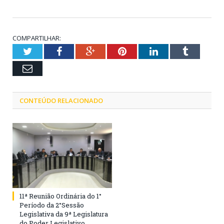
COMPARTILHAR:
Twitter
Facebook
Google+
Pinterest
LinkedIn
Tumblr
Email
CONTEÚDO RELACIONADO
11ª Reunião Ordinária do 1°
Período da 2°Sessão
Legislativa da 9ª Legislatura
do Poder Legislativo