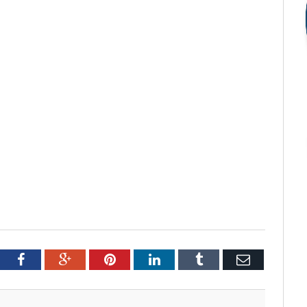
tter
Facebook
Google+
Pinterest
LinkedIn
Tumblr
Email