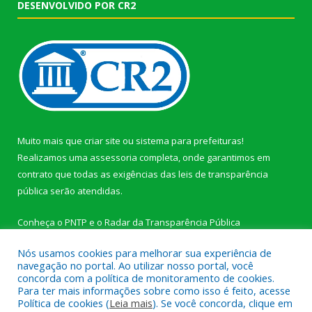
DESENVOLVIDO POR CR2
Muito mais que
criar site
ou
sistema para prefeituras
!
Realizamos uma
assessoria
completa, onde garantimos em
contrato que todas as exigências das
leis de transparência
pública
serão atendidas.
Conheça o
PNTP
e o
Radar da Transparência Pública
Nós usamos cookies para melhorar sua experiência de
navegação no portal. Ao utilizar nosso portal, você
concorda com a política de monitoramento de cookies.
Para ter mais informações sobre como isso é feito, acesse
Todos os direitos reservados a Câmara Municipal de Novo
Política de cookies (
Leia mais
). Se você concorda, clique em
Progresso.