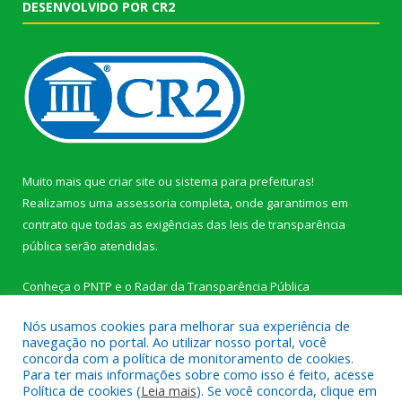
DESENVOLVIDO POR CR2
Muito mais que
criar site
ou
sistema para prefeituras
!
Realizamos uma
assessoria
completa, onde garantimos em
contrato que todas as exigências das
leis de transparência
pública
serão atendidas.
Conheça o
PNTP
e o
Radar da Transparência Pública
Nós usamos cookies para melhorar sua experiência de
navegação no portal. Ao utilizar nosso portal, você
concorda com a política de monitoramento de cookies.
Para ter mais informações sobre como isso é feito, acesse
Todos os direitos reservados a Câmara Municipal de Novo
Política de cookies (
Leia mais
). Se você concorda, clique em
Progresso.