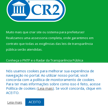
Muito mais que
criar site
ou
sistema para prefeituras
!
Realizamos uma
assessoria
completa, onde garantimos em
contrato que todas as exigências das
leis de transparência
pública
serão atendidas.
Conheça o
PNTP
e o
Radar da Transparência Pública
Nós usamos cookies para melhorar sua experiência de
navegação no portal. Ao utilizar nosso portal, você
concorda com a política de monitoramento de cookies.
Para ter mais informações sobre como isso é feito, acesse
Todos os direitos reservados a Câmara Municipal de Novo
Política de cookies (
Leia mais
). Se você concorda, clique em
Progresso.
ACEITO.
Mapa do Site
Acessar Área Administrativa
ACEITO
Leia mais
Acessar Webmail