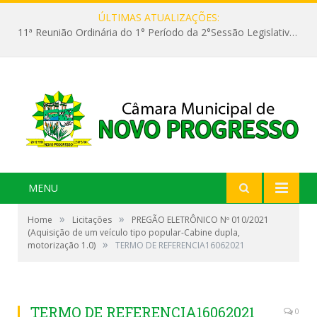
ÚLTIMAS ATUALIZAÇÕES:
11ª Reunião Ordinária do 1° Período da 2°Sessão Legislativa da 9ª Legislatura do Poder Legislativo
MENU
»
»
Home
Licitações
PREGÃO ELETRÔNICO Nº 010/2021
(Aquisição de um veículo tipo popular-Cabine dupla,
»
motorização 1.0)
TERMO DE REFERENCIA16062021
TERMO DE REFERENCIA16062021
0