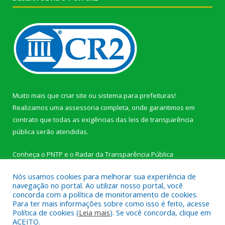
Muito mais que
criar site
ou
sistema para prefeituras
!
Realizamos uma
assessoria
completa, onde garantimos em
contrato que todas as exigências das
leis de transparência
pública
serão atendidas.
Conheça o
PNTP
e o
Radar da Transparência Pública
Nós usamos cookies para melhorar sua experiência de
navegação no portal. Ao utilizar nosso portal, você
concorda com a política de monitoramento de cookies.
Para ter mais informações sobre como isso é feito, acesse
Todos os direitos reservados a Câmara Municipal de Novo
Política de cookies (
Leia mais
). Se você concorda, clique em
Progresso.
ACEITO.