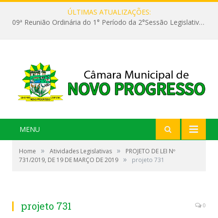
ÚLTIMAS ATUALIZAÇÕES:
09ª Reunião Ordinária do 1° Período da 2°Sessão Legislativa da 9ª Legislatura do Poder Legislativo
MENU
»
»
Home
Atividades Legislativas
PROJETO DE LEI Nº
»
731/2019, DE 19 DE MARÇO DE 2019
projeto 731
projeto 731
0