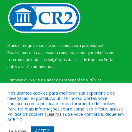
Muito mais que
criar site
ou
sistema para prefeituras
!
Realizamos uma
assessoria
completa, onde garantimos em
contrato que todas as exigências das
leis de transparência
pública
serão atendidas.
Conheça o
PNTP
e o
Radar da Transparência Pública
Nós usamos cookies para melhorar sua experiência de
navegação no portal. Ao utilizar nosso portal, você
concorda com a política de monitoramento de cookies.
Para ter mais informações sobre como isso é feito, acesse
Todos os direitos reservados a Câmara Municipal de Novo
Política de cookies (
Leia mais
). Se você concorda, clique em
Progresso.
ACEITO.
Mapa do Site
Acessar Área Administrativa
ACEITO
Leia mais