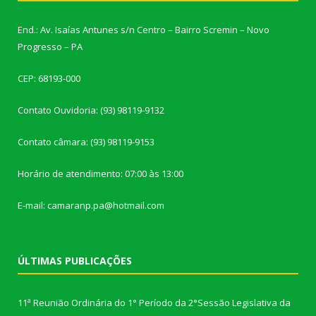
End.: Av. Isaías Antunes s/n Centro – Bairro Scremin – Novo
Progresso – PA
CEP: 68193-000
Contato Ouvidoria: (93) 98119-9132
Contato câmara: (93) 98119-9153
Horário de atendimento: 07:00 às 13:00
E-mail: camaranp.pa@hotmail.com
ÚLTIMAS PUBLICAÇÕES
11ª Reunião Ordinária do 1° Período da 2°Sessão Legislativa da