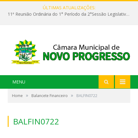
ÚLTIMAS ATUALIZAÇÕES:
11ª Reunião Ordinária do 1° Período da 2°Sessão Legislativa da 9ª Legislatura do Poder Legislativo
MENU
»
»
Home
Balancete Financeiro
BALFIN0722
BALFIN0722