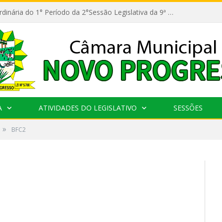
11ª Reunião Ordinária do 1° Período da 2°Sessão Legislativa da 9ª Legislatura do Poder Legislativo
A
ATIVIDADES DO LEGISLATIVO
SESSÕES
»
BFC2