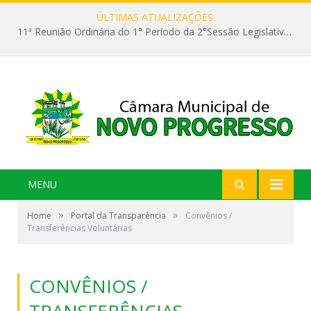
ÚLTIMAS ATUALIZAÇÕES:
11ª Reunião Ordinária do 1° Período da 2°Sessão Legislativa da 9ª Legislatura do Poder Legislativo
MENU
»
»
Home
Portal da Transparência
Convênios /
Transferências Voluntárias
CONVÊNIOS /
TRANSFERÊNCIAS