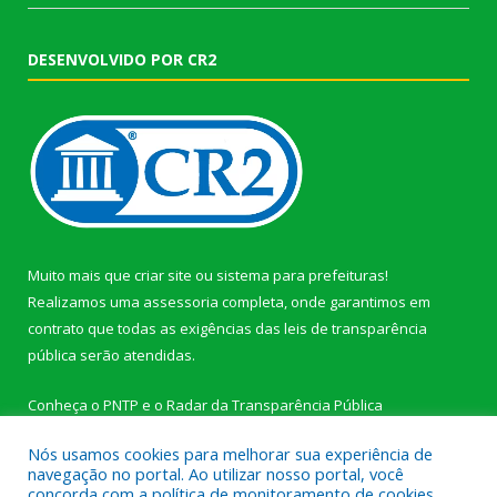
DESENVOLVIDO POR CR2
Muito mais que
criar site
ou
sistema para prefeituras
!
Realizamos uma
assessoria
completa, onde garantimos em
contrato que todas as exigências das
leis de transparência
pública
serão atendidas.
Conheça o
PNTP
e o
Radar da Transparência Pública
Nós usamos cookies para melhorar sua experiência de
navegação no portal. Ao utilizar nosso portal, você
concorda com a política de monitoramento de cookies.