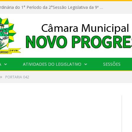
11ª Reunião Ordinária do 1° Período da 2°Sessão Legislativa da 9ª Legislatura do Poder Legislativo
A
ATIVIDADES DO LEGISLATIVO
SESSÕES
»
PORTARIA 042