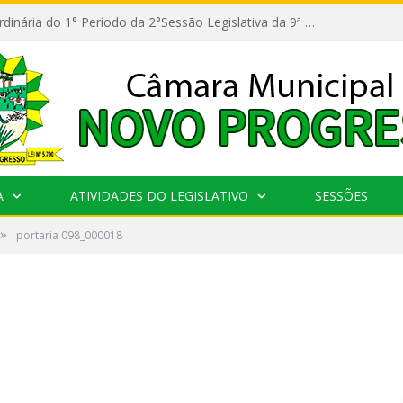
11ª Reunião Ordinária do 1° Período da 2°Sessão Legislativa da 9ª Legislatura do Poder Legislativo
A
ATIVIDADES DO LEGISLATIVO
SESSÕES
»
portaria 098_000018