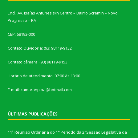
End.: Av. Isaías Antunes s/n Centro – Bairro Scremin – Novo
Progresso – PA
CEP: 68193-000
Contato Ouvidoria: (93) 98119-9132
Contato câmara: (93) 98119-9153
Horário de atendimento: 07:00 às 13:00
E-mail: camaranp.pa@hotmail.com
ÚLTIMAS PUBLICAÇÕES
11ª Reunião Ordinária do 1° Período da 2°Sessão Legislativa da