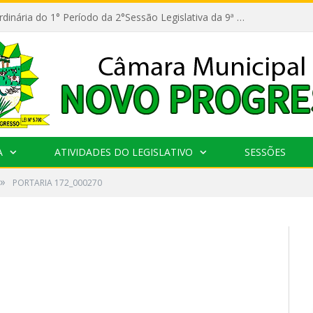
11ª Reunião Ordinária do 1° Período da 2°Sessão Legislativa da 9ª Legislatura do Poder Legislativo
A
ATIVIDADES DO LEGISLATIVO
SESSÕES
»
PORTARIA 172_000270