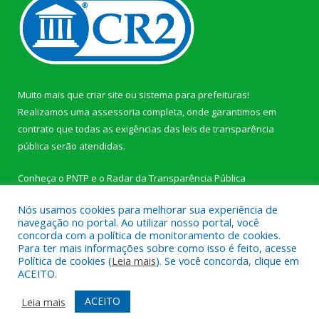
Muito mais que
criar site
ou
sistema para prefeituras
!
Realizamos uma
assessoria
completa, onde garantimos em
contrato que todas as exigências das
leis de transparência
pública
serão atendidas.
Conheça o
PNTP
e o
Radar da Transparência Pública
Nós usamos cookies para melhorar sua experiência de
navegação no portal. Ao utilizar nosso portal, você
concorda com a política de monitoramento de cookies.
Para ter mais informações sobre como isso é feito, acesse
Todos os direitos reservados a Câmara Municipal de Novo
Política de cookies (
Leia mais
). Se você concorda, clique em
Progresso.
ACEITO.
Mapa do Site
Acessar Área Administrativa
ACEITO
Leia mais
Acessar Webmail