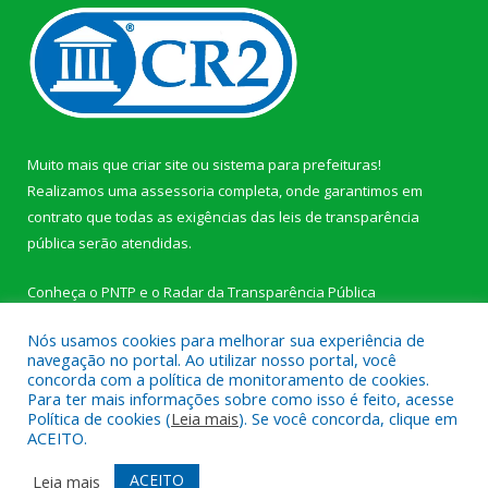
Muito mais que
criar site
ou
sistema para prefeituras
!
Realizamos uma
assessoria
completa, onde garantimos em
contrato que todas as exigências das
leis de transparência
pública
serão atendidas.
Conheça o
PNTP
e o
Radar da Transparência Pública
Nós usamos cookies para melhorar sua experiência de
navegação no portal. Ao utilizar nosso portal, você
concorda com a política de monitoramento de cookies.
Para ter mais informações sobre como isso é feito, acesse
Todos os direitos reservados a Câmara Municipal de Novo
Política de cookies (
Leia mais
). Se você concorda, clique em
Progresso.
ACEITO.
Mapa do Site
Acessar Área Administrativa
ACEITO
Leia mais