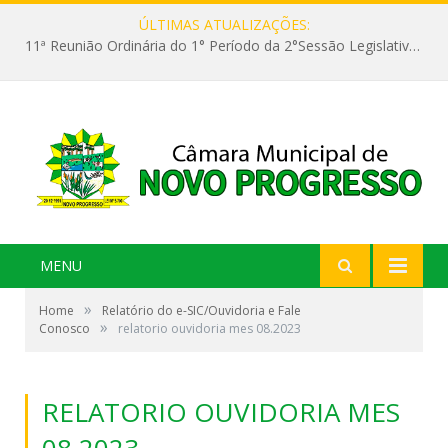
ÚLTIMAS ATUALIZAÇÕES:
11ª Reunião Ordinária do 1° Período da 2°Sessão Legislativa da 9ª Legislatura do Poder Legislativo
MENU
»
Home
Relatório do e-SIC/Ouvidoria e Fale
»
Conosco
relatorio ouvidoria mes 08.2023
RELATORIO OUVIDORIA MES
08.2023