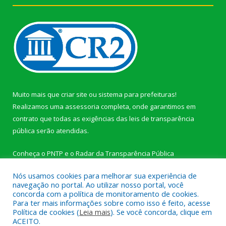
Muito mais que
criar site
ou
sistema para prefeituras
!
Realizamos uma
assessoria
completa, onde garantimos em
contrato que todas as exigências das
leis de transparência
pública
serão atendidas.
Conheça o
PNTP
e o
Radar da Transparência Pública
Nós usamos cookies para melhorar sua experiência de
navegação no portal. Ao utilizar nosso portal, você
concorda com a política de monitoramento de cookies.
Para ter mais informações sobre como isso é feito, acesse
Todos os direitos reservados a Câmara Municipal de Novo
Política de cookies (
Leia mais
). Se você concorda, clique em
Progresso.
ACEITO.