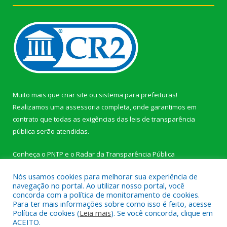
Muito mais que
criar site
ou
sistema para prefeituras
!
Realizamos uma
assessoria
completa, onde garantimos em
contrato que todas as exigências das
leis de transparência
pública
serão atendidas.
Conheça o
PNTP
e o
Radar da Transparência Pública
Nós usamos cookies para melhorar sua experiência de
navegação no portal. Ao utilizar nosso portal, você
concorda com a política de monitoramento de cookies.
Para ter mais informações sobre como isso é feito, acesse
Todos os direitos reservados a Câmara Municipal de Novo
Política de cookies (
Leia mais
). Se você concorda, clique em
Progresso.
ACEITO.