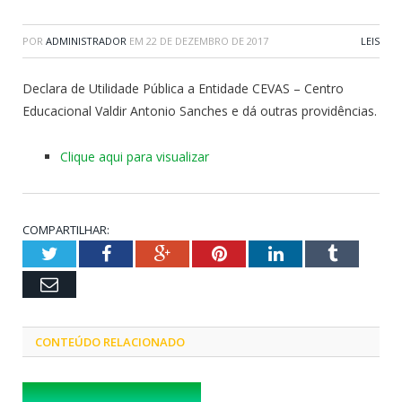
POR
ADMINISTRADOR
EM
22 DE DEZEMBRO DE 2017
LEIS
Declara de Utilidade Pública a Entidade CEVAS – Centro
Educacional Valdir Antonio Sanches e dá outras providências.
Clique aqui para visualizar
COMPARTILHAR:
Twitter
Facebook
Google+
Pinterest
LinkedIn
Tumblr
Email
CONTEÚDO RELACIONADO