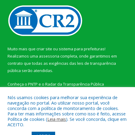
Muito mais que
criar site
ou
sistema para prefeituras
!
Realizamos uma
assessoria
completa, onde garantimos em
contrato que todas as exigências das
leis de transparência
pública
serão atendidas.
Conheça o
PNTP
e o
Radar da Transparência Pública
Nós usamos cookies para melhorar sua experiência de
navegação no portal. Ao utilizar nosso portal, você
concorda com a política de monitoramento de cookies.
Para ter mais informações sobre como isso é feito, acesse
Todos os direitos reservados a Câmara Municipal de Novo
Política de cookies (
Leia mais
). Se você concorda, clique em
Progresso.
ACEITO.