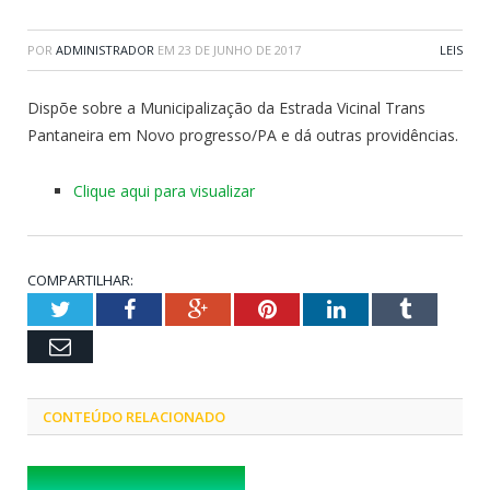
POR
ADMINISTRADOR
EM
23 DE JUNHO DE 2017
LEIS
Dispõe sobre a Municipalização da Estrada Vicinal Trans
Pantaneira em Novo progresso/PA e dá outras providências.
Clique aqui para visualizar
COMPARTILHAR:
Twitter
Facebook
Google+
Pinterest
LinkedIn
Tumblr
Email
CONTEÚDO RELACIONADO