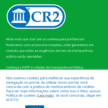
Muito mais que
criar site
ou
sistema para prefeituras
!
Realizamos uma
assessoria
completa, onde garantimos em
contrato que todas as exigências das
leis de transparência
pública
serão atendidas.
Conheça o
PNTP
e o
Radar da Transparência Pública
Nós usamos cookies para melhorar sua experiência de
navegação no portal. Ao utilizar nosso portal, você
concorda com a política de monitoramento de cookies.
Para ter mais informações sobre como isso é feito, acesse
Todos os direitos reservados a Câmara Municipal de Novo
Política de cookies (
Leia mais
). Se você concorda, clique em
Progresso.
ACEITO.