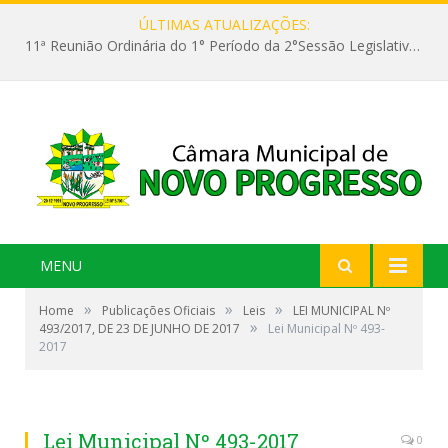
ÚLTIMAS ATUALIZAÇÕES:
11ª Reunião Ordinária do 1° Período da 2°Sessão Legislativa da 9ª Legislatura do Poder Legislativo
MENU
»
»
»
Home
Publicações Oficiais
Leis
LEI MUNICIPAL Nº
»
493/2017, DE 23 DE JUNHO DE 2017
Lei Municipal Nº 493-
2017
Lei Municipal Nº 493-2017
0