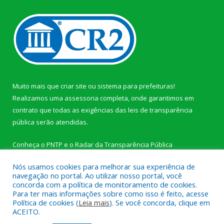
Muito mais que
criar site
ou
sistema para prefeituras
!
Realizamos uma
assessoria
completa, onde garantimos em
contrato que todas as exigências das
leis de transparência
pública
serão atendidas.
Conheça o
PNTP
e o
Radar da Transparência Pública
Nós usamos cookies para melhorar sua experiência de
navegação no portal. Ao utilizar nosso portal, você
concorda com a política de monitoramento de cookies.
Para ter mais informações sobre como isso é feito, acesse
Todos os direitos reservados a Câmara Municipal de Novo
Política de cookies (
Leia mais
). Se você concorda, clique em
Progresso.
ACEITO.