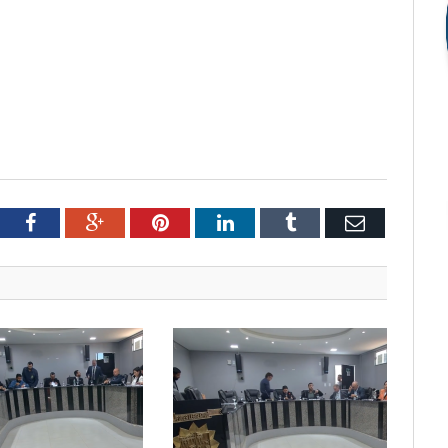
tter
Facebook
Google+
Pinterest
LinkedIn
Tumblr
Email