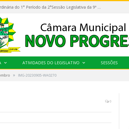
11ª Reunião Ordinária do 1° Período da 2°Sessão Legislativa da 9ª Legislatura do Poder Legislativo
A
ATIVIDADES DO LEGISLATIVO
SESSÕES
»
tembro
IMG-20230905-WA0270
0