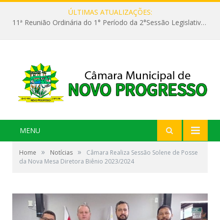
ÚLTIMAS ATUALIZAÇÕES:
11ª Reunião Ordinária do 1° Período da 2°Sessão Legislativa da 9ª Legislatura do Poder Legislativo
MENU
»
»
Home
Notícias
Câmara Realiza Sessão Solene de Posse
da Nova Mesa Diretora Biênio 2023/2024