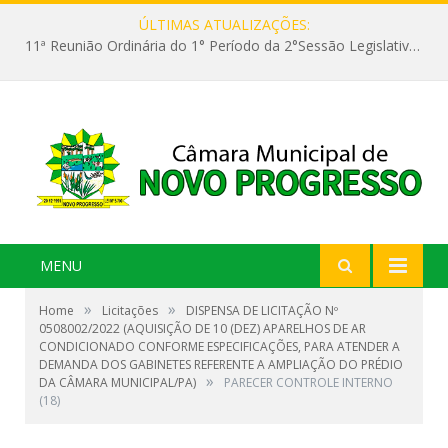
ÚLTIMAS ATUALIZAÇÕES:
11ª Reunião Ordinária do 1° Período da 2°Sessão Legislativa da 9ª Legislatura do Poder Legislativo
MENU
»
»
Home
Licitações
DISPENSA DE LICITAÇÃO Nº
0508002/2022 (AQUISIÇÃO DE 10 (DEZ) APARELHOS DE AR
CONDICIONADO CONFORME ESPECIFICAÇÕES, PARA ATENDER A
DEMANDA DOS GABINETES REFERENTE A AMPLIAÇÃO DO PRÉDIO
»
DA CÂMARA MUNICIPAL/PA)
PARECER CONTROLE INTERNO
(18)