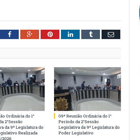
tter
Facebook
Google+
Pinterest
LinkedIn
Tumblr
Email
ão Ordinária do 1°
09ª Reunião Ordinária do 1°
da 2°Sessão
Período da 2°Sessão
va da 9ª Legislatura do
Legislativa da 9ª Legislatura do
gislativo Realizada
Poder Legislativo
5/2026