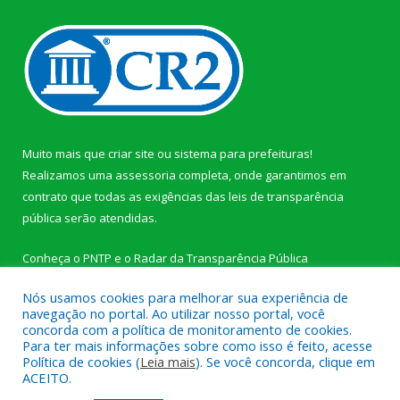
Muito mais que
criar site
ou
sistema para prefeituras
!
Realizamos uma
assessoria
completa, onde garantimos em
contrato que todas as exigências das
leis de transparência
pública
serão atendidas.
Conheça o
PNTP
e o
Radar da Transparência Pública
Nós usamos cookies para melhorar sua experiência de
navegação no portal. Ao utilizar nosso portal, você
concorda com a política de monitoramento de cookies.
Para ter mais informações sobre como isso é feito, acesse
Todos os direitos reservados a Câmara Municipal de Novo
Política de cookies (
Leia mais
). Se você concorda, clique em
Progresso.
ACEITO.