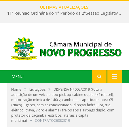
ÚLTIMAS ATUALIZAÇÕES:
11ª Reunião Ordinária do 1° Período da 2°Sessão Legislativa da 9ª Legislatura do Poder Legislativo
MENU
»
»
Home
Licitações
DISPENSA Nº 002/2019 (Futura
aquisição de um veículo tipo pick-up-cabine dupla 4x4 (diesel),
motorização mímica de 140cv, cambio at, capacidade para 05
(cinco) lugares, com ar condicionado, direção hidráulica, trio
elétrico (trava, vidro e alarme), freios abs e airbags duplo, com
protetor de caçamba, estribos laterais e capita
»
marítima)
CONTRATO26082019