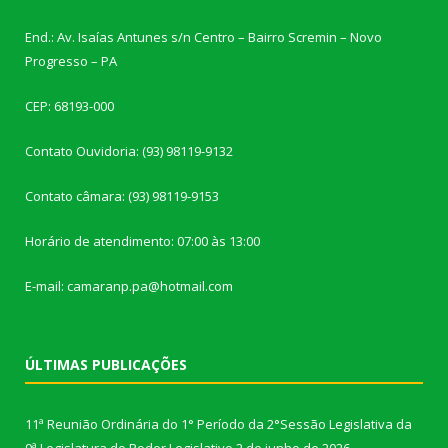
End.: Av. Isaías Antunes s/n Centro – Bairro Scremin – Novo
Progresso – PA
CEP: 68193-000
Contato Ouvidoria: (93) 98119-9132
Contato câmara: (93) 98119-9153
Horário de atendimento: 07:00 às 13:00
E-mail: camaranp.pa@hotmail.com
ÚLTIMAS PUBLICAÇÕES
11ª Reunião Ordinária do 1° Período da 2°Sessão Legislativa da