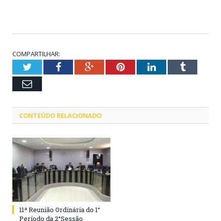
COMPARTILHAR:
Twitter
Facebook
Google+
Pinterest
LinkedIn
Tumblr
Email
CONTEÚDO RELACIONADO
11ª Reunião Ordinária do 1°
Período da 2°Sessão