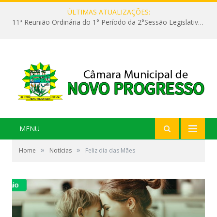
ÚLTIMAS ATUALIZAÇÕES:
11ª Reunião Ordinária do 1° Período da 2°Sessão Legislativa da 9ª Legislatura do Poder Legislativo
MENU
»
»
Home
Notícias
Feliz dia das Mães