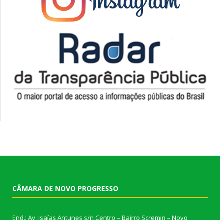
CÂMARA DE NOVO PROGRESSO
End.: Av. Isaías Antunes s/n Centro – Bairro Scremin – Novo