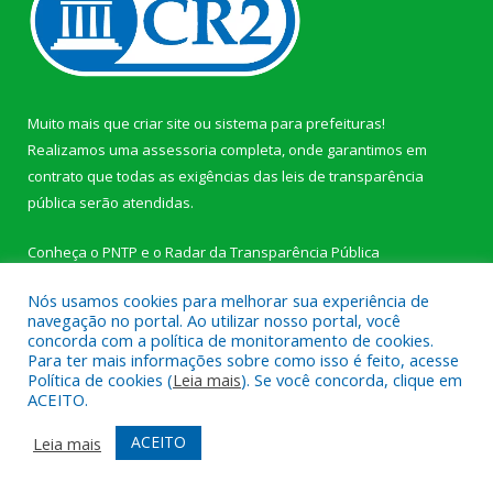
Muito mais que
criar site
ou
sistema para prefeituras
!
Realizamos uma
assessoria
completa, onde garantimos em
contrato que todas as exigências das
leis de transparência
pública
serão atendidas.
Conheça o
PNTP
e o
Radar da Transparência Pública
Nós usamos cookies para melhorar sua experiência de
navegação no portal. Ao utilizar nosso portal, você
concorda com a política de monitoramento de cookies.
Para ter mais informações sobre como isso é feito, acesse
Todos os direitos reservados a Câmara Municipal de Novo
Política de cookies (
Leia mais
). Se você concorda, clique em
Progresso.
ACEITO.
Mapa do Site
Acessar Área Administrativa
ACEITO
Leia mais
Acessar Webmail