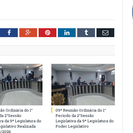
tter
Facebook
Google+
Pinterest
LinkedIn
Tumblr
Email
ão Ordinária do 1°
09ª Reunião Ordinária do 1°
da 2°Sessão
Período da 2°Sessão
va da 9ª Legislatura do
Legislativa da 9ª Legislatura do
gislativo Realizada
Poder Legislativo
5/2026