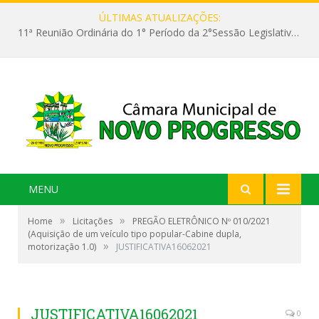
ÚLTIMAS ATUALIZAÇÕES:
11ª Reunião Ordinária do 1° Período da 2°Sessão Legislativa da 9ª Legislatura do Poder Legislativo
MENU
»
»
Home
Licitações
PREGÃO ELETRÔNICO Nº 010/2021
(Aquisição de um veículo tipo popular-Cabine dupla,
»
motorização 1.0)
JUSTIFICATIVA16062021
JUSTIFICATIVA16062021
0