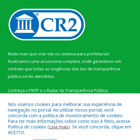
Muito mais que
criar site
ou
sistema para prefeituras
!
Realizamos uma
assessoria
completa, onde garantimos em
contrato que todas as exigências das
leis de transparência
pública
serão atendidas.
Conheça o
PNTP
e o
Radar da Transparência Pública
Nós usamos cookies para melhorar sua experiência de
navegação no portal. Ao utilizar nosso portal, você
concorda com a política de monitoramento de cookies.
Para ter mais informações sobre como isso é feito, acesse
Todos os direitos reservados a Câmara Municipal de Novo
Política de cookies (
Leia mais
). Se você concorda, clique em
Progresso.
ACEITO.