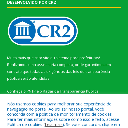
DESENVOLVIDO POR CR2
Muito mais que
criar site
ou
sistema para prefeituras
!
Realizamos uma
assessoria
completa, onde garantimos em
contrato que todas as exigências das
leis de transparência
pública
serão atendidas.
Conheça o
PNTP
e o
Radar da Transparência Pública
Nós usamos cookies para melhorar sua experiência de
navegação no portal. Ao utilizar nosso portal, você
concorda com a política de monitoramento de cookies.
Para ter mais informações sobre como isso é feito, acesse
Todos os direitos reservados a Câmara Municipal de Novo
Política de cookies (
Leia mais
). Se você concorda, clique em
Progresso.