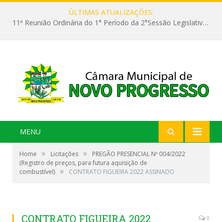
ÚLTIMAS ATUALIZAÇÕES:
11ª Reunião Ordinária do 1° Período da 2°Sessão Legislativa da 9ª Legislatura do Poder Legislativo
MENU
»
»
Home
Licitações
PREGÃO PRESENCIAL Nº 004/2022
(Registro de preços, para futura aquisição de
»
combustível)
CONTRATO FIGUEIRA 2022 ASSINADO
CONTRATO FIGUEIRA 2022
0