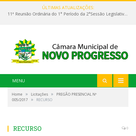
ÚLTIMAS ATUALIZAÇÕES:
11ª Reunião Ordinária do 1° Período da 2°Sessão Legislativa da 9ª Legislatura do Poder Legislativo
MENU
»
»
Home
Licitações
PREGÃO PRESENCIAL Nº
»
005/2017
RECURSO
RECURSO
0