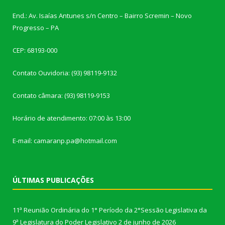
End.: Av. Isaías Antunes s/n Centro – Bairro Scremin – Novo
Progresso – PA
CEP: 68193-000
Contato Ouvidoria: (93) 98119-9132
Contato câmara: (93) 98119-9153
Horário de atendimento: 07:00 às 13:00
E-mail: camaranp.pa@hotmail.com
ÚLTIMAS PUBLICAÇÕES
11ª Reunião Ordinária do 1° Período da 2°Sessão Legislativa da
9ª Legislatura do Poder Legislativo
2 de junho de 2026