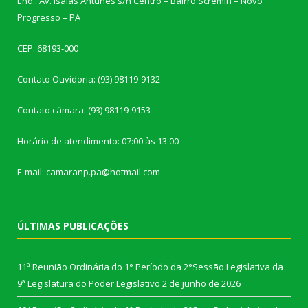
End.: Av. Isaías Antunes s/n Centro – Bairro Scremin – Novo
Progresso – PA
CEP: 68193-000
Contato Ouvidoria: (93) 98119-9132
Contato câmara: (93) 98119-9153
Horário de atendimento: 07:00 às 13:00
E-mail: camaranp.pa@hotmail.com
ÚLTIMAS PUBLICAÇÕES
11ª Reunião Ordinária do 1° Período da 2°Sessão Legislativa da
9ª Legislatura do Poder Legislativo
2 de junho de 2026