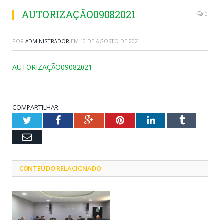
AUTORIZAÇÃO09082021
0
POR
ADMINISTRADOR
EM
10 DE AGOSTO DE 2021
AUTORIZAÇÃO09082021
COMPARTILHAR:
Twitter
Facebook
Google+
Pinterest
LinkedIn
Tumblr
Email
CONTEÚDO RELACIONADO