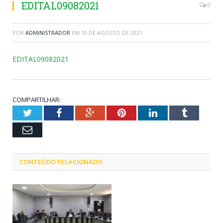
EDITAL09082021
0
POR
ADMINISTRADOR
EM
10 DE AGOSTO DE 2021
EDITAL09082021
COMPARTILHAR:
Twitter
Facebook
Google+
Pinterest
LinkedIn
Tumblr
Email
CONTEÚDO RELACIONADO