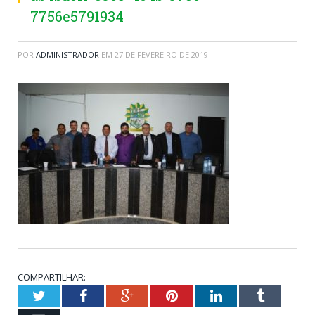
7756e5791934
POR
ADMINISTRADOR
EM
27 DE FEVEREIRO DE 2019
COMPARTILHAR:
Twitter
Facebook
Google+
Pinterest
LinkedIn
Tumblr