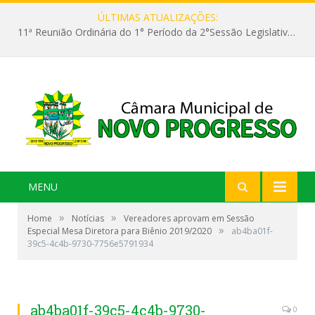
ÚLTIMAS ATUALIZAÇÕES:
11ª Reunião Ordinária do 1° Período da 2°Sessão Legislativa da 9ª Legislatura do Poder Legislativo
MENU
»
»
Home
Notícias
Vereadores aprovam em Sessão
»
Especial Mesa Diretora para Biênio 2019/2020
ab4ba01f-
39c5-4c4b-9730-7756e5791934
ab4ba01f-39c5-4c4b-9730-
0