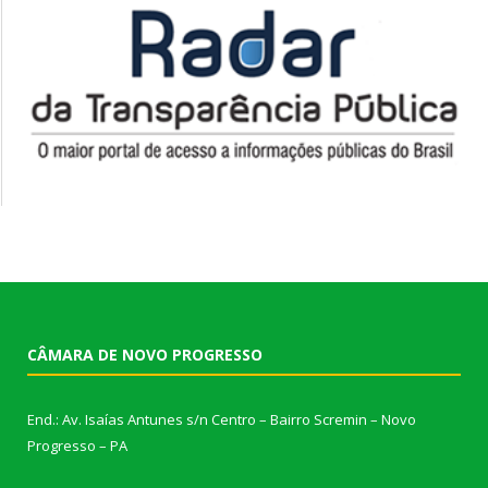
CÂMARA DE NOVO PROGRESSO
End.: Av. Isaías Antunes s/n Centro – Bairro Scremin – Novo
Progresso – PA