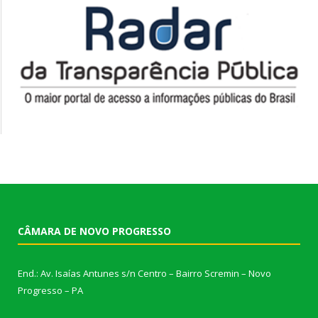
CÂMARA DE NOVO PROGRESSO
End.: Av. Isaías Antunes s/n Centro – Bairro Scremin – Novo
Progresso – PA