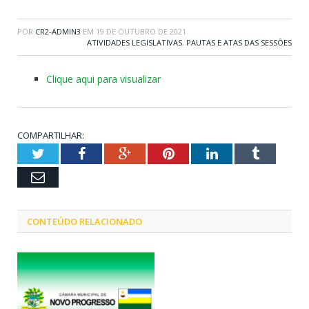
POR
CR2-ADMIN3
EM
19 DE OUTUBRO DE 2021
ATIVIDADES LEGISLATIVAS
,
PAUTAS E ATAS DAS SESSÕES
Clique aqui para visualizar
COMPARTILHAR:
Twitter
Facebook
Google+
Pinterest
LinkedIn
Tumblr
Email
CONTEÚDO RELACIONADO