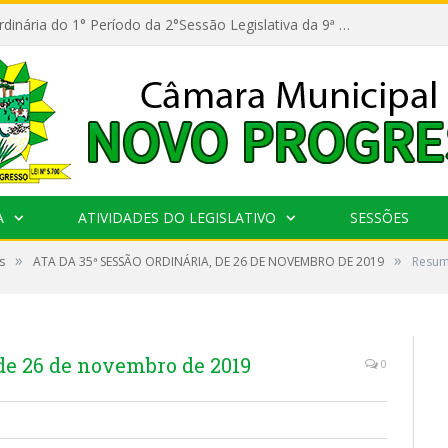
11ª Reunião Ordinária do 1° Período da 2°Sessão Legislativa da 9ª Legislatura do Poder Legislativo
A
ATIVIDADES DO LEGISLATIVO
SESSÕES
»
»
s
ATA DA 35ª SESSÃO ORDINÁRIA, DE 26 DE NOVEMBRO DE 2019
Resum
de 26 de novembro de 2019
0