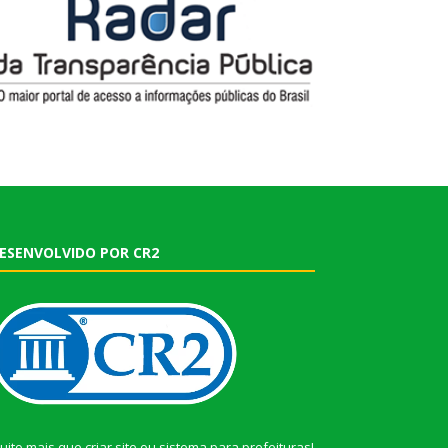
ESENVOLVIDO POR CR2
uito mais que
criar site
ou
sistema para prefeituras
!