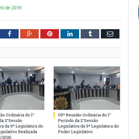
ro de 2019
tter
Facebook
Google+
Pinterest
LinkedIn
Tumblr
Email
ão Ordinária do 1°
09ª Reunião Ordinária do 1°
da 2°Sessão
Período da 2°Sessão
va da 9ª Legislatura do
Legislativa da 9ª Legislatura do
gislativo Realizada
Poder Legislativo
5/2026