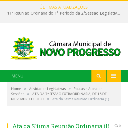
ÚLTIMAS ATUALIZAÇÕES:
11ª Reunião Ordinária do 1° Período da 2°Sessão Legislativa da 9ª Legislatura do Poder Legislativo
MENU
»
»
Home
Atividades Legislativas
Pautas e Atas das
»
Sessões
ATA DA 7ª SESSÃO EXTRAORDINÁRIA, DE 16 DE
»
NOVEMBRO DE 2023
Ata da S´tima Reunião Ordinaria (1)
Ata da S´tima Reunião Ordinaria (1)
0