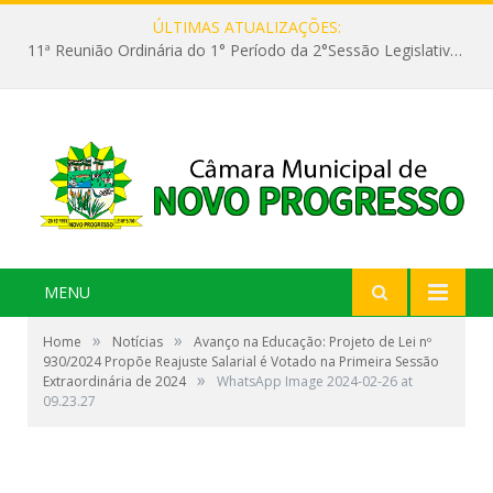
ÚLTIMAS ATUALIZAÇÕES:
11ª Reunião Ordinária do 1° Período da 2°Sessão Legislativa da 9ª Legislatura do Poder Legislativo
MENU
»
»
Home
Notícias
Avanço na Educação: Projeto de Lei nº
930/2024 Propõe Reajuste Salarial é Votado na Primeira Sessão
»
Extraordinária de 2024
WhatsApp Image 2024-02-26 at
09.23.27