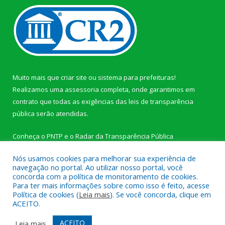
Muito mais que
criar site
ou
sistema para prefeituras
!
Realizamos uma
assessoria
completa, onde garantimos em
contrato que todas as exigências das
leis de transparência
pública
serão atendidas.
Conheça o
PNTP
e o
Radar da Transparência Pública
Nós usamos cookies para melhorar sua experiência de
navegação no portal. Ao utilizar nosso portal, você
concorda com a política de monitoramento de cookies.
Para ter mais informações sobre como isso é feito, acesse
Todos os direitos reservados a Câmara Municipal de Novo
Política de cookies (
Leia mais
). Se você concorda, clique em
Progresso.
ACEITO.
Mapa do Site
Acessar Área Administrativa
ACEITO
Leia mais